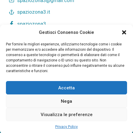
spaziozona3@gmail.com
spaziozona3.it
spaziozona3
Gestisci Consenso Cookie
Privacy Policy
Per fornire le migliori esperienze, utilizziamo tecnologie come i cookie
Cookie Policy
per memorizzare e/o accedere alle informazioni del dispositivo. Il
consenso a queste tecnologie ci permetterà di elaborare dati come il
comportamento di navigazione o ID unici su questo sito. Non
acconsentire o ritirare il consenso può influire negativamente su alcune
caratteristiche e funzioni.
I professionisti che operano presso lo SpazioZona3
Accetta
operano in totale autonomia, senza alcun vincolo giuridico
di tipo associativo o societario tra loro. Spaziozona3 è la
Nega
denominazione del luogo fisico dove vengono rese le
prestazioni dai professionisti che in quello spazio operano
Visualizza le preferenze
©2026 Studiozona3
Privacy Policy